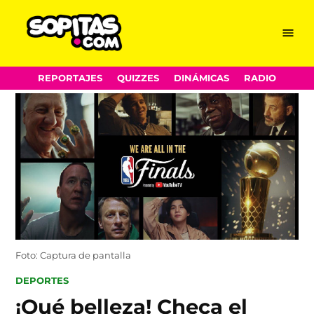
Menu
Sopitas.com
Skip
REPORTAJES
QUIZZES
DINÁMICAS
RADIO
to
content
Foto: Captura de pantalla
POSTED
DEPORTES
IN
¡Qué belleza! Checa el