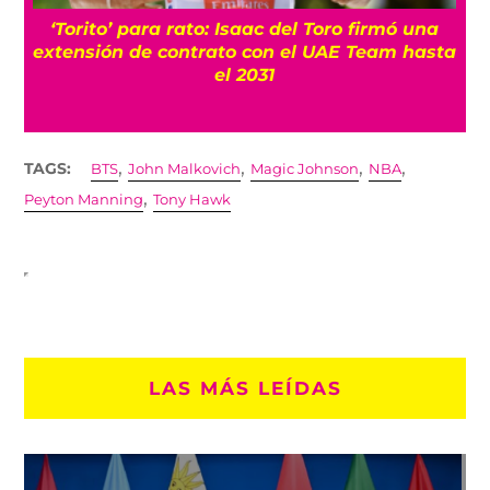
‘Torito’ para rato: Isaac del Toro firmó una
extensión de contrato con el UAE Team hasta
el 2031
,
,
,
,
TAGS:
BTS
John Malkovich
Magic Johnson
NBA
,
Peyton Manning
Tony Hawk
LAS MÁS LEÍDAS