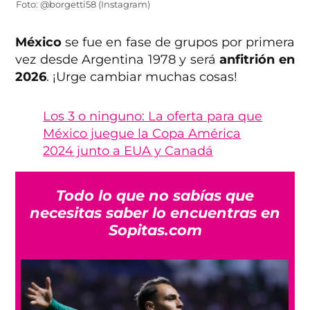
Foto: @borgetti58 (Instagram)
México
se fue en fase de grupos por primera
vez desde Argentina 1978 y será
anfitrión en
2026
. ¡Urge cambiar muchas cosas!
Los 3 o ninguno: La oferta para que
México juegue la Copa América
2024 junto a EUA y Canadá
Todo lo que no sabías que
necesitas saber lo encuentras en
Sopitas.com