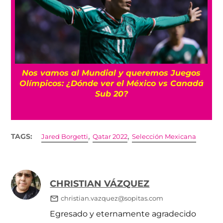
Nos vamos al Mundial y queremos Juegos
Olímpicos: ¿Dónde ver el México vs Canadá
Sub 20?
,
,
TAGS:
Jared Borgetti
Qatar 2022
Selección Mexicana
CHRISTIAN VÁZQUEZ
christian.vazquez@sopitas.com
Egresado y eternamente agradecido