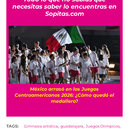
necesitas saber lo encuentras en
Sopitas.com
l
México arrasó en los Juegos
Centroamericanos 2026: ¿Cómo quedó el
medallero?
,
,
,
TAGS:
Gimnasia artística
guadalajara
Juegos Olimpicos