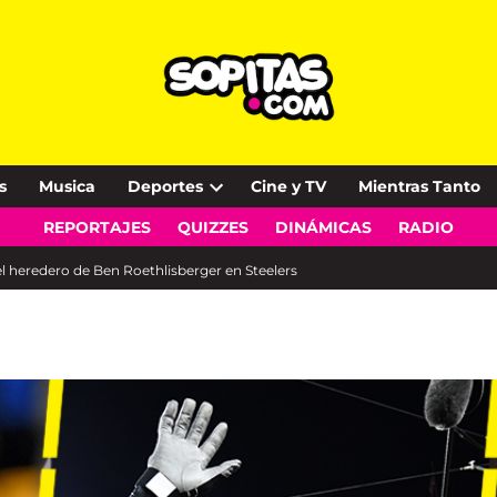
s
Musica
Deportes
Cine y TV
Mientras Tanto
Open
REPORTAJES
QUIZZES
DINÁMICAS
RADIO
dropdown
menu
l heredero de Ben Roethlisberger en Steelers