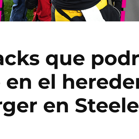
acks que podr
e en el herede
ger en Steele