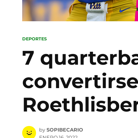
POSTED
DEPORTES
IN
7 quarterb
convertirs
Roethlisber
by
SOPIBECARIO
ENERO 16, 2022