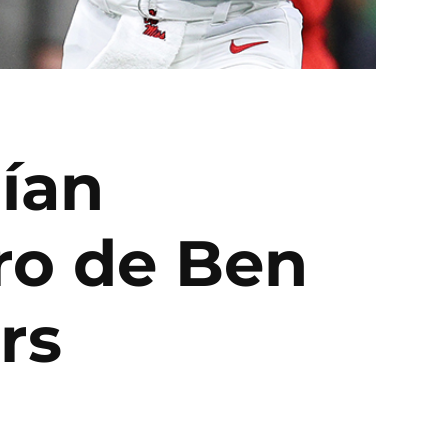
ían
ro de Ben
rs