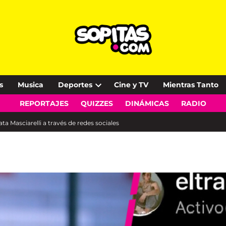
s
Musica
Deportes
Cine y TV
Mientras Tanto
Open
REPORTAJES
QUIZZES
DINÁMICAS
RADIO
dropdown
menu
ta Masciarelli a través de redes sociales