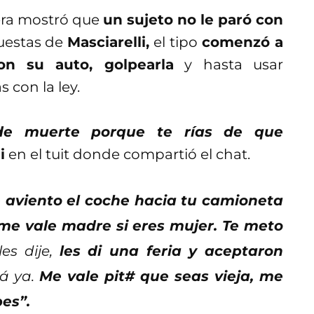
tera mostró que
un sujeto no le paró con
uestas de
Masciarelli,
el tipo
comenzó a
n su auto, golpearla
y hasta usar
 con la ley.
de muerte porque te rías de que
i
en el tuit donde compartió el chat.
e aviento el coche hacia tu camioneta
 me vale madre si eres mujer. Te meto
les dije,
les di una feria y aceptaron
á ya.
Me vale pit# que seas vieja, me
pes”.