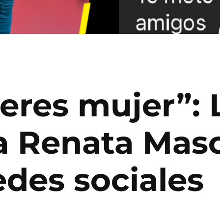
 eres mujer”: 
 Renata Masci
edes sociales