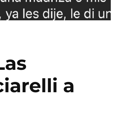
Las
arelli a