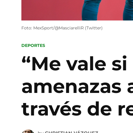
Foto: MexSport/@MasciarelliR (Twitter)
POSTED
DEPORTES
IN
“Me vale si
amenazas a
través de r