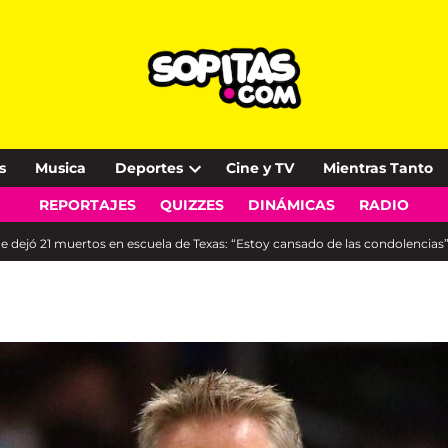
s
Musica
Deportes
Cine y TV
Mientras Tanto
Open
REPORTAJES
QUIZZES
DINÁMICAS
RADIO
dropdown
menu
que dejó 21 muertos en escuela de Texas: “Estoy cansado de las condolencias