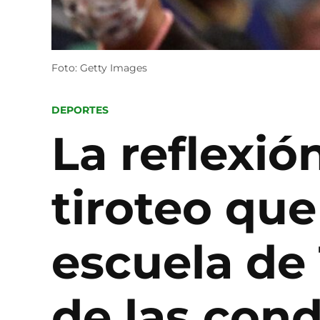
Foto: Getty Images
POSTED
DEPORTES
IN
La reflexió
tiroteo que
escuela de
de las con