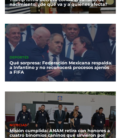
nacimiento, ¿de qué va y a quiénes afecta?
DEPORTES
Qué sorpresa: Federación Mexicana respalda
a Infantino y no reconocerá procesos ajenos
a FIFA
NOTICIAS
Misión cumplida: ANAM retira con honores a
cuatro binomios caninos que sirvieron por