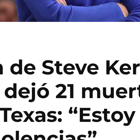
n de Steve Ker
 dejó 21 muer
 Texas: “Esto
dolencias”