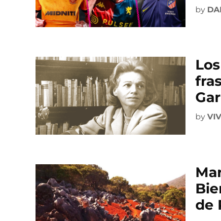
by
DA
Los
fra
Gar
by
VI
Mar
Bie
de 