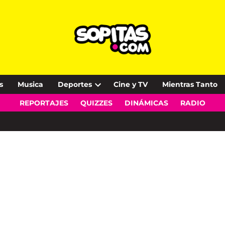
s
Musica
Deportes
Cine y TV
Mientras Tanto
Open
REPORTAJES
QUIZZES
DINÁMICAS
RADIO
dropdown
menu