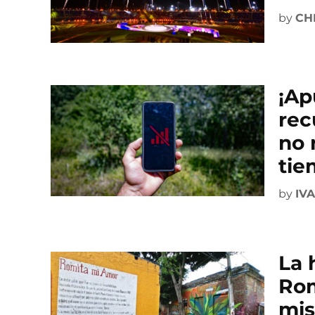
by
CH
¡Ap
rec
no 
tie
by
IV
La 
Rom
mis