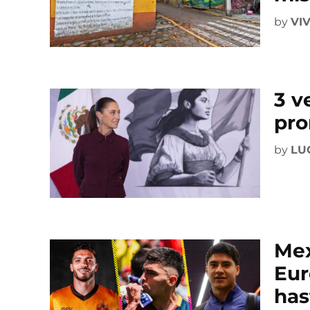
by
VI
3 v
pro
by
LU
Mex
Eur
has