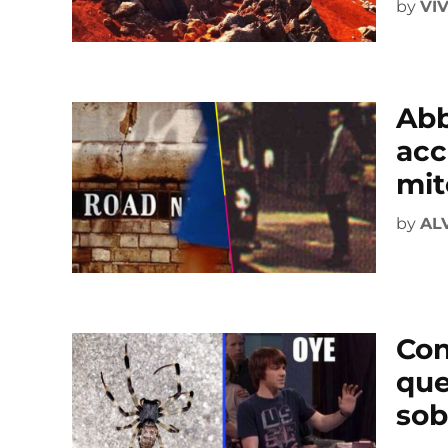
by
VI
Abb
acc
mit
by
AL
Con
que
sob