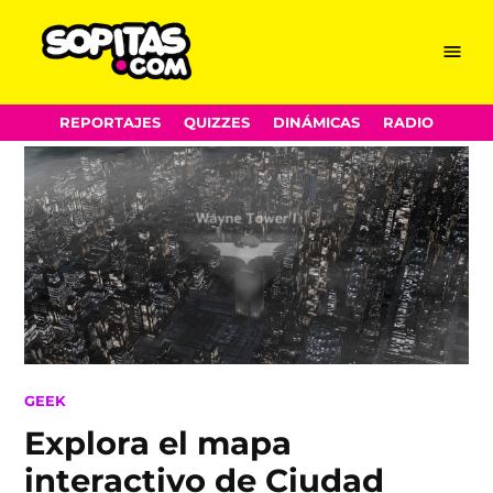
Menu
Sopitas.com
Skip
REPORTAJES
QUIZZES
DINÁMICAS
RADIO
to
content
POSTED
GEEK
IN
Explora el mapa
interactivo de Ciudad