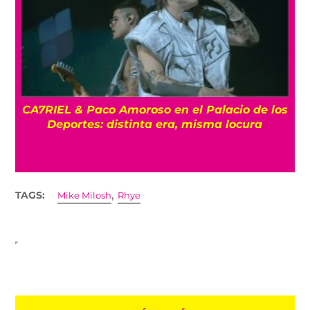
os
ENTREVISTA La despedida de Big Big Love:
Un último show en la Ciudad de México
,
TAGS:
Mike Milosh
Rhye