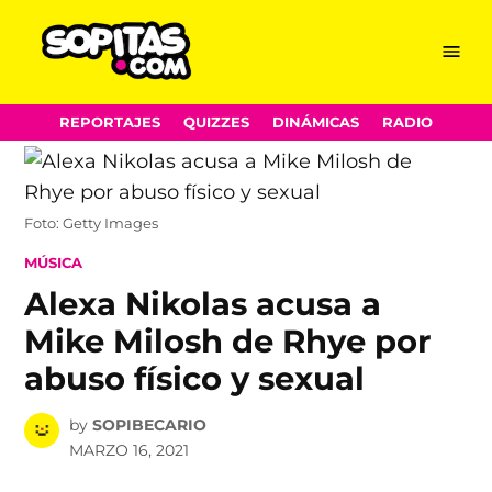
Menu
Sopitas.com
Skip
REPORTAJES
QUIZZES
DINÁMICAS
RADIO
to
content
Foto: Getty Images
POSTED
MÚSICA
IN
Alexa Nikolas acusa a
Mike Milosh de Rhye por
abuso físico y sexual
by
SOPIBECARIO
MARZO 16, 2021