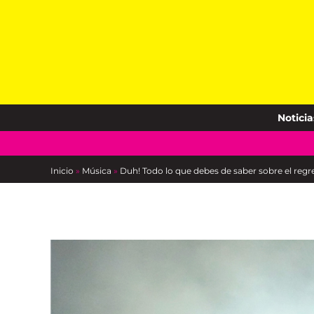
Skip
to
content
Noticia
Inicio
»
Música
»
Duh! Todo lo que debes de saber sobre el regres