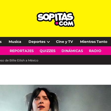
s
Musica
Deportes
Cine y TV
Mientras Tanto
Open
REPORTAJES
QUIZZES
DINÁMICAS
RADIO
dropdown
menu
o de Billie Eilish a México