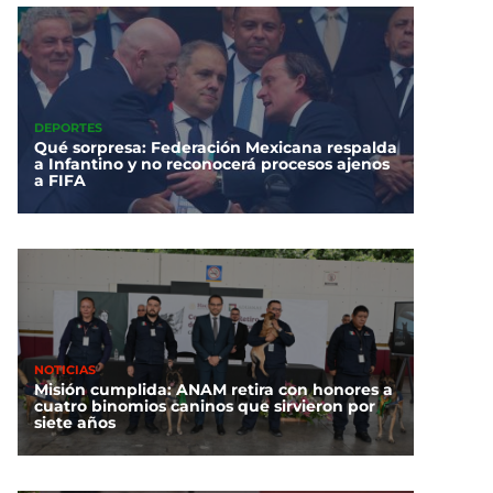
DEPORTES
Qué sorpresa: Federación Mexicana respalda
a Infantino y no reconocerá procesos ajenos
a FIFA
NOTICIAS
Misión cumplida: ANAM retira con honores a
cuatro binomios caninos que sirvieron por
siete años