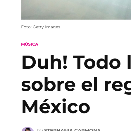
Foto: Getty Images
POSTED
MÚSICA
IN
Duh! Todo 
sobre el reg
México
by
STEPHANIA CARMONA