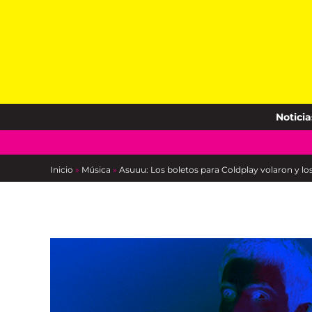
Skip
to
content
Noticia
Inicio
»
Música
»
Asuuu: Los boletos para Coldplay volaron y 