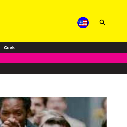
Open
Sopitas.com
Search
Música, noticias, deportes, entretenimiento
y más!
Geek