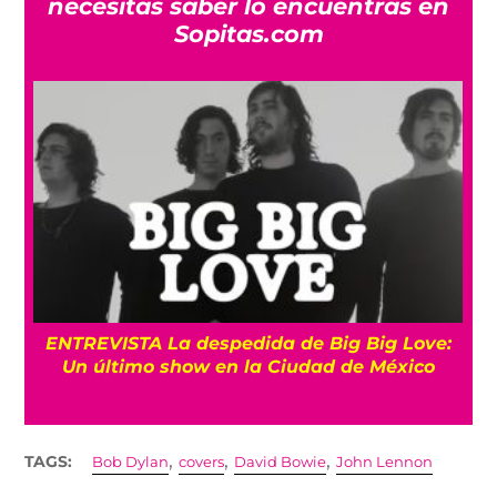
necesitas saber lo encuentras en
Sopitas.com
os
ENTREVISTA La despedida de Big Big Love:
Un último show en la Ciudad de México
,
,
,
TAGS:
Bob Dylan
covers
David Bowie
John Lennon