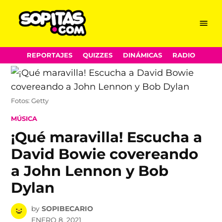
Menu
Sopitas.com
Skip
REPORTAJES
QUIZZES
DINÁMICAS
RADIO
to
content
Fotos: Getty
POSTED
MÚSICA
IN
¡Qué maravilla! Escucha a
David Bowie covereando
a John Lennon y Bob
Dylan
by
SOPIBECARIO
ENERO 8, 2021