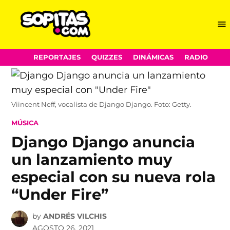
Me
Sopitas.com
Skip
REPORTAJES
QUIZZES
DINÁMICAS
RADIO
to
content
Viincent Neff, vocalista de Django Django. Foto: Getty.
POSTED
MÚSICA
IN
Django Django anuncia
un lanzamiento muy
especial con su nueva rola
“Under Fire”
by
ANDRÉS VILCHIS
AGOSTO 26, 2021