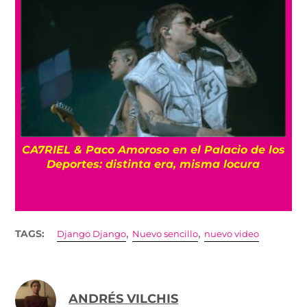
CA7RIEL & Paco Amoroso en el Palacio de los
e
Deportes: distinta era, misma locura
,
,
TAGS:
Django Django
Nuevo sencillo
nuevo video
ANDRÉS VILCHIS