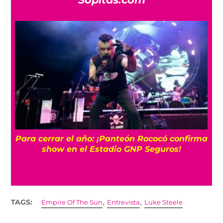
7 canciones para sumergirte en la dulce
ma
melancolía de Elliott Smith
,
,
TAGS:
Empire Of The Sun
Entrevista
Luke Steele