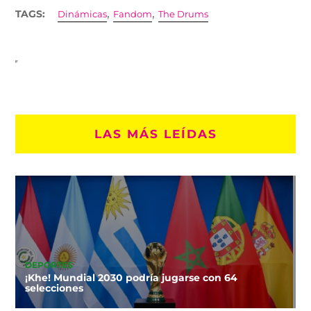
,
,
TAGS:
Dinámicas
Fandom
The Drums
LAS MÁS LEÍDAS
DEPORTES
¡Khe! Mundial 2030 podría jugarse con 64
selecciones