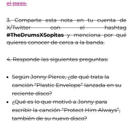
el paso.
3. Comparte esta nota en tu cuenta de
X/Twitter con el hashtag
#TheDrumsXSopitas
y menciona por qué
quieres conocer de cerca a la banda.
4. Responde las siguientes preguntas:
Según Jonny Pierce, ¿de qué trata la
canción “Plastic Envelope” lanzada en su
reciente disco?
¿Qué es lo que motivó a Jonny para
escribir la canción “Protect Him Always”,
también de su nuevo disco?