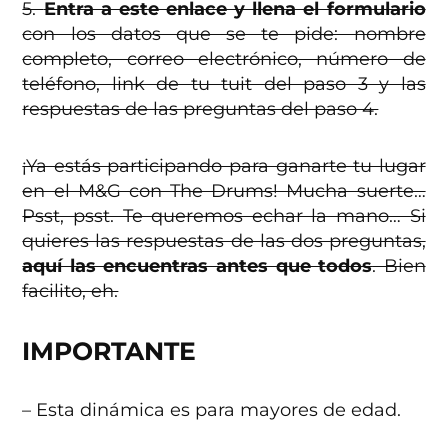
5.
Entra a este enlace y llena el formulario
con los datos que se te pide: nombre
completo, correo electrónico, número de
teléfono, link de tu tuit del paso 3 y las
respuestas de las preguntas del paso 4.
¡Ya estás participando para ganarte tu lugar
en el M&G con The Drums! Mucha suerte…
Psst, psst. Te queremos echar la mano… Si
quieres las respuestas de las dos preguntas,
aquí las encuentras antes que todos
. Bien
facilito, eh.
IMPORTANTE
– Esta dinámica es para mayores de edad.