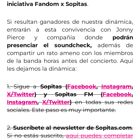
iniciativa Fandom x Sopitas
.
Si resultan ganadores de nuestra dinámica,
entrarán a esta convivencia con Jonny
Pierce y compañía donde
podrán
presenciar el soundcheck,
además de
compartir un rato ameno con los miembros
de la banda horas antes del concierto. Aquí
les dejamos la dinámica:
1. Sigue a
Sopitas (
Facebook
,
Instagram
,
X/Twitter
) y Sopitas FM (
Facebook
,
Instagram
,
X/Twitter
)
en todas sus redes
sociales. Este paso es muy importante.
2.
Suscríbete al newsletter de Sopitas.com
.
Si no estás suscrito,
aquí puedes completar