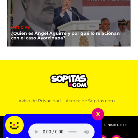
NOTICIAS
¿Quién es Ángel Aguirre y por qué lo relacionan
con el caso Ayotzinapa?
NOTICIAS
Aviso de Privacidad
Acerca de Sopitas.com
Lucas, el primer lomito que recibirá pensión
alimenticia luego de que sus amos se divorciaran
x
© 2026 SOPITAS.COM - MÚSICA, NOTICIAS, DEPORTES, ENTRETENIMIENTO Y
MÁS!.