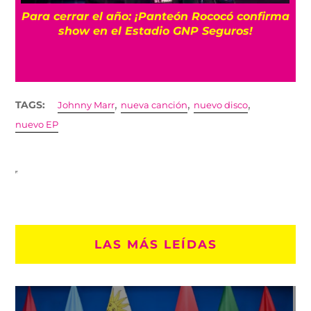
Para cerrar el año: ¡Panteón Rococó confirma
show en el Estadio GNP Seguros!
,
,
,
TAGS:
Johnny Marr
nueva canción
nuevo disco
nuevo EP
LAS MÁS LEÍDAS