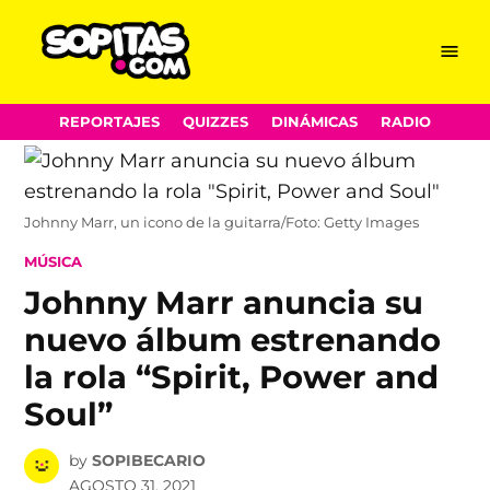
Menu
Sopitas.com
Skip
REPORTAJES
QUIZZES
DINÁMICAS
RADIO
to
content
Johnny Marr, un icono de la guitarra/Foto: Getty Images
POSTED
MÚSICA
IN
Johnny Marr anuncia su
nuevo álbum estrenando
la rola “Spirit, Power and
Soul”
by
SOPIBECARIO
AGOSTO 31, 2021