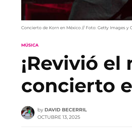
Concierto de Korn en México // Foto: Getty Images 
POSTED
MÚSICA
IN
¡Revivió el
concierto 
by
DAVID BECERRIL
OCTUBRE 13, 2025