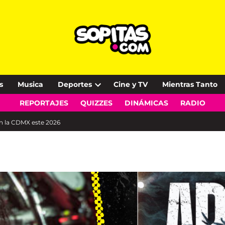
s
Musica
Deportes
Cine y TV
Mientras Tanto
Open
REPORTAJES
QUIZZES
DINÁMICAS
RADIO
dropdown
menu
en la CDMX este 2026