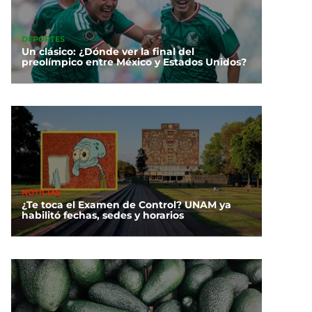
DEPORTES
Un clásico: ¿Dónde ver la final del
preolímpico entre México y Estados Unidos?
NOTICIAS
¿Te toca el Examen de Control? UNAM ya
habilitó fechas, sedes y horarios