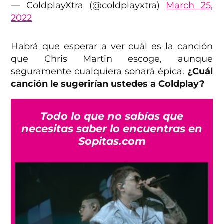
— ColdplayXtra (@coldplayxtra)
March 25,
2022
Habrá que esperar a ver cuál es la canción
que Chris Martin escoge, aunque
seguramente cualquiera sonará épica.
¿Cuál
canción le sugerirían ustedes a Coldplay?
Todo lo que no sabías que
necesitas saber lo encuentras en
Sopitas.com