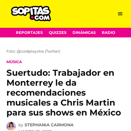
Menu
Sopitas.com
Skip
REPORTAJES
QUIZZES
DINÁMICAS
RADIO
to
content
Foto: @coldplayxtra (Twitter)
POSTED
MÚSICA
IN
Suertudo: Trabajador en
Monterrey le da
recomendaciones
musicales a Chris Martin
para sus shows en México
by
STEPHANIA CARMONA