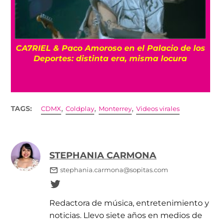
CA7RIEL & Paco Amoroso en el Palacio de los
e
Deportes: distinta era, misma locura
,
,
,
TAGS:
CDMX
Coldplay
Monterrey
Videos virales
STEPHANIA CARMONA
stephania.carmona@sopitas.com
Redactora de música, entretenimiento y
noticias. Llevo siete años en medios de