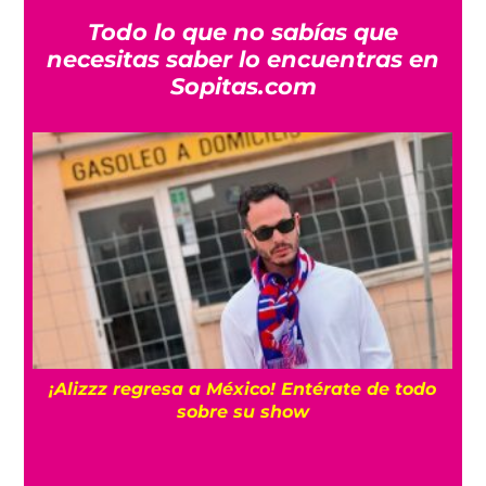
Todo lo que no sabías que
necesitas saber lo encuentras en
Sopitas.com
¡Alizzz regresa a México! Entérate de todo
P
sobre su show