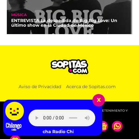
MÚSICA
ENTREVISTA La despedida de Big Big Love: Un
último show en la Ciudad de México
Aviso de Privacidad
Acerca de Sopitas.com
x
© 2026 SOPITAS.COM - MÚSICA, NOTICIAS, DEPORTES, ENTRETENIMIENTO Y
MÁS!.
Escucha Radio Chilango -