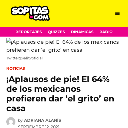
Menu
Sopitas.com
Skip
REPORTAJES
QUIZZES
DINÁMICAS
RADIO
to
content
Twitter:@elitvoficial
POSTED
NOTICIAS
IN
¡Aplausos de pie! El 64%
de los mexicanos
prefieren dar ‘el grito’ en
casa
by
ADRIANA ALANÍS
SEPTIEMBRE 12, 2021