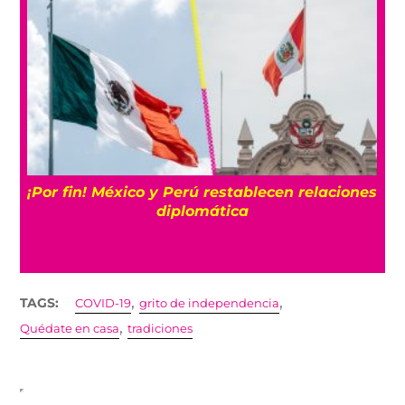
¡Por fin! México y Perú restablecen relaciones
a
diplomática
,
,
TAGS:
COVID-19
grito de independencia
,
Quédate en casa
tradiciones