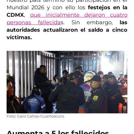
nuestro país terminó su participación en el
Mundial 2026 y con ello
los
festejos en la
CDMX
,
que inicialmente dejaron cuatro
personas fallecida
s. Sin embargo,
las
autoridades actualizaron el saldo a cinco
víctimas.
Foto: Galo Cañas-Cuartoscuro.
Aumenta a 5 los fallecidos