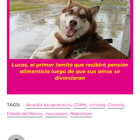
n
¿Diarrea intensa y malestar? Así puedes
identificar la ciclosporiasis y qué hacer si la
sospechas
,
,
,
,
TAGS:
Alcaldía Azcapotzalco
CDMX
ciclistas
Ciclovía
,
,
Estado de México
naucalpan
Reportajes