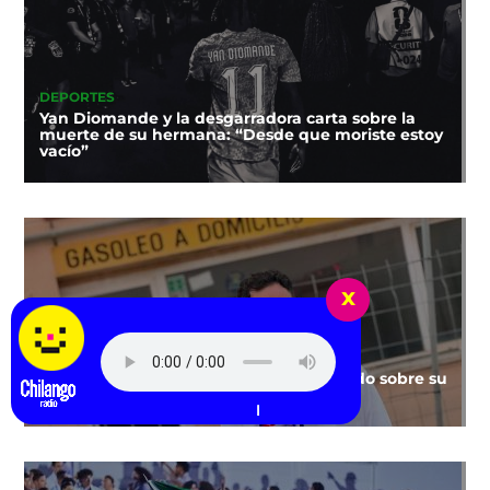
DEPORTES
Yan Diomande y la desgarradora carta sobre la
muerte de su hermana: “Desde que moriste estoy
vacío”
x
MÚSICA
¡Alizzz regresa a México! Entérate de todo sobre su
show
Escucha Radio Chilango -