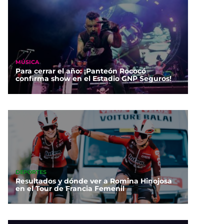
MÚSICA
Para cerrar el año: ¡Panteón Rococó
confirma show en el Estadio GNP Seguros!
DEPORTES
Resultados y dónde ver a Romina Hinojosa
en el Tour de Francia Femenil