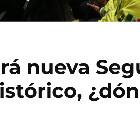
á nueva Seg
istórico, ¿dó