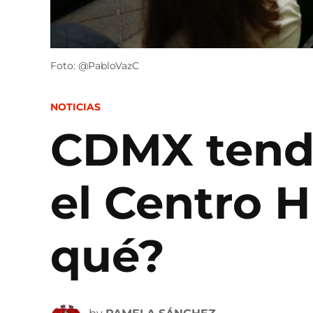
Foto: @PabloVazC
POSTED
NOTICIAS
IN
CDMX tendr
el Centro H
qué?