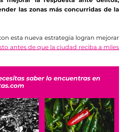
tender las zonas más concurridas de la
con esta nueva estrategia logran mejorar
sto antes de que la ciudad reciba a miles
ecesitas saber lo encuentras en
tas.com