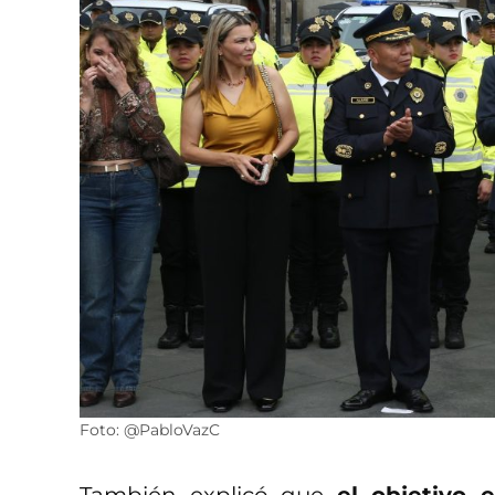
Foto: @PabloVazC
También explicó que
el objetivo 