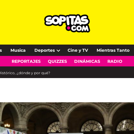
s
Musica
Deportes
Cine y TV
Mientras Tanto
Open
REPORTAJES
QUIZZES
DINÁMICAS
RADIO
dropdown
menu
istórico, ¿dónde y por qué?