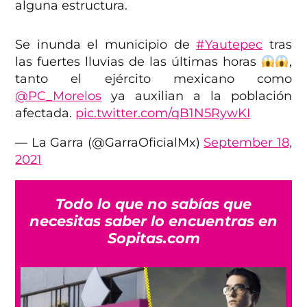
alguna estructura.
Se inunda el municipio de
#Yautepec
tras
las fuertes lluvias de las últimas horas
,
tanto el ejército mexicano como
@PC_Morelos
ya auxilian a la población
afectada.
pic.twitter.com/qB1N5RywKI
— La Garra (@GarraOficialMx)
September 18,
2021
Todo lo que no sabías que
necesitas saber lo encuentras en
Sopitas.com