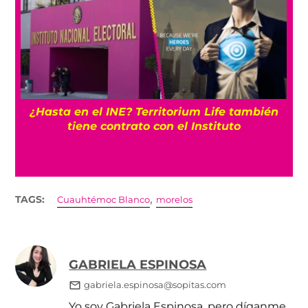
¿Hasta en el INE? Territorium Life también
tiene contrato con el Instituto
,
TAGS:
Cuauhtémoc Blanco
morelos
GABRIELA ESPINOSA
gabriela.espinosa@sopitas.com
Yo soy Gabriela Espinosa, pero díganme