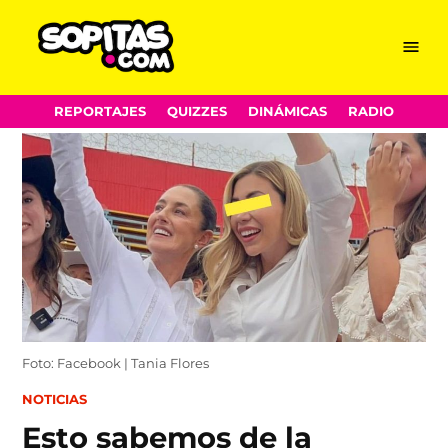
Menu
Sopitas.com
Skip
REPORTAJES
QUIZZES
DINÁMICAS
RADIO
to
content
Foto: Facebook | Tania Flores
POSTED
NOTICIAS
IN
Esto sabemos de la