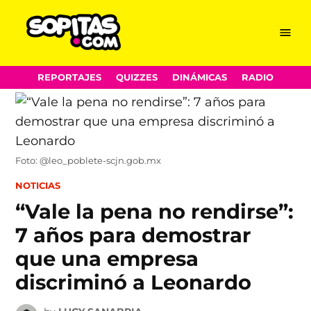
Menu
Sopitas.com
Skip
REPORTAJES
QUIZZES
DINÁMICAS
RADIO
to
content
Foto: @leo_poblete-scjn.gob.mx
POSTED
NOTICIAS
IN
“Vale la pena no rendirse”:
7 años para demostrar
que una empresa
discriminó a Leonardo