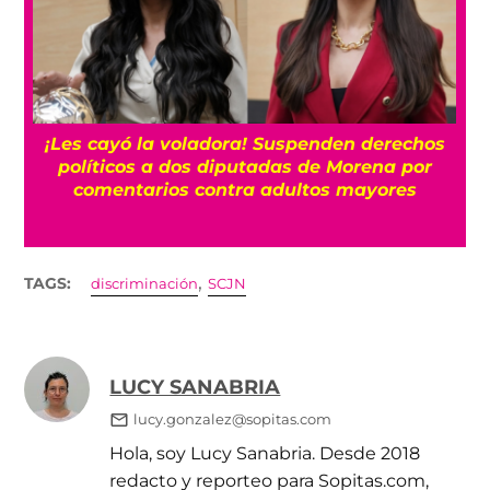
“Es horrible”: El cáncer de próstata de Joe
Biden se ha extendido, según su hijo Hunter
,
TAGS:
discriminación
SCJN
LUCY SANABRIA
lucy.gonzalez@sopitas.com
Hola, soy Lucy Sanabria. Desde 2018
redacto y reporteo para Sopitas.com,