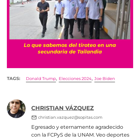
es
Lo que sabemos del tiroteo en una
secundaria de Tailandia
,
,
TAGS:
Donald Trump
Elecciones 2024
Joe Biden
CHRISTIAN VÁZQUEZ
christian.vazquez@sopitas.com
Egresado y eternamente agradecido
con la FCPyS de la UNAM. Veo deportes