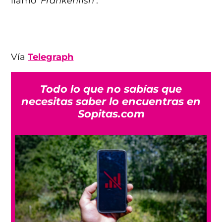
llamó
‘Frankenfish’
:
Vía
Telegraph
Todo lo que no sabías que
necesitas saber lo encuentras en
Sopitas.com