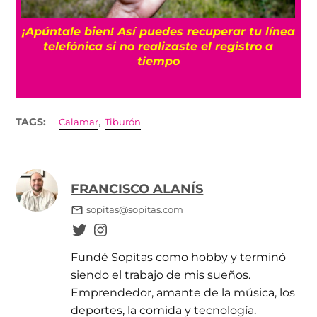
25
¡Apúntale bien! Así puedes recuperar tu línea
telefónica si no realizaste el registro a
tiempo
,
TAGS:
Calamar
Tiburón
FRANCISCO ALANÍS
sopitas@sopitas.com
Fundé Sopitas como hobby y terminó
siendo el trabajo de mis sueños.
Emprendedor, amante de la música, los
deportes, la comida y tecnología.