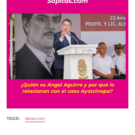
Sopitas.com
a
¿Quién es Ángel Aguirre y por qué lo
relacionan con el caso Ayotzinapa?
TAGS:
detención