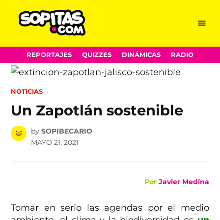
Menu
Sopitas.com
Skip
REPORTAJES
QUIZZES
DINÁMICAS
RADIO
to
content
POSTED
NOTICIAS
IN
Un Zapotlán sostenible
by
SOPIBECARIO
MAYO 21, 2021
Por
Javier Medina
Tomar en serio las agendas por el medio
ambiente, el clima y la biodiversidad es
un