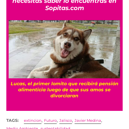
necesitas saber lo encuentras en
Sopitas.com
Lucas, el primer lomito que recibirá pensión
alimenticia luego de que sus amos se
divorciaran
,
,
,
,
TAGS:
extincion
Futuro
Jalisco
Javier Medina
,
Medio Ambiente
sustentabilidad