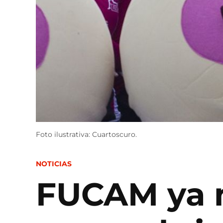
Foto ilustrativa: Cuartoscuro.
POSTED
NOTICIAS
IN
FUCAM ya n