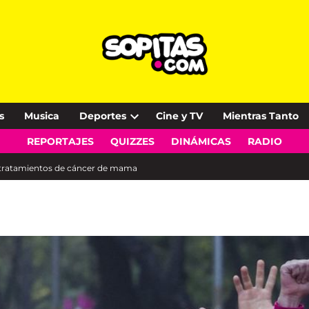
s
Musica
Deportes
Cine y TV
Mientras Tanto
Open
REPORTAJES
QUIZZES
DINÁMICAS
RADIO
dropdown
menu
 tratamientos de cáncer de mama