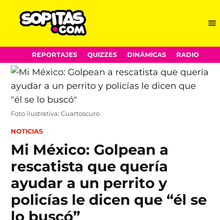
Me
Sopitas.com
Skip
REPORTAJES
QUIZZES
DINÁMICAS
RADIO
to
content
Foto ilustrativa: Cuartoscuro
POSTED
NOTICIAS
IN
Mi México: Golpean a
rescatista que quería
ayudar a un perrito y
policías le dicen que “él se
lo buscó”