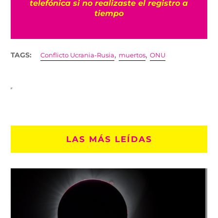
telefónica si no realizaste el registro a
tiempo
,
,
TAGS:
Conflicto Ucrania-Rusia
muertos
ONU
LAS MÁS LEÍDAS