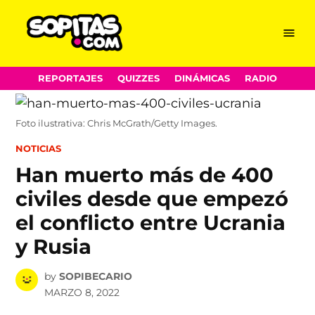
Menu
Sopitas.com
Skip
REPORTAJES
QUIZZES
DINÁMICAS
RADIO
to
content
Foto ilustrativa: Chris McGrath/Getty Images.
POSTED
NOTICIAS
IN
Han muerto más de 400
civiles desde que empezó
el conflicto entre Ucrania
y Rusia
by
SOPIBECARIO
MARZO 8, 2022