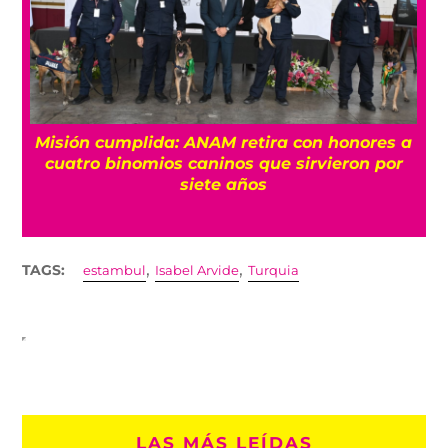
Misión cumplida: ANAM retira con honores a
?
cuatro binomios caninos que sirvieron por
siete años
,
,
TAGS:
estambul
Isabel Arvide
Turquia
LAS MÁS LEÍDAS