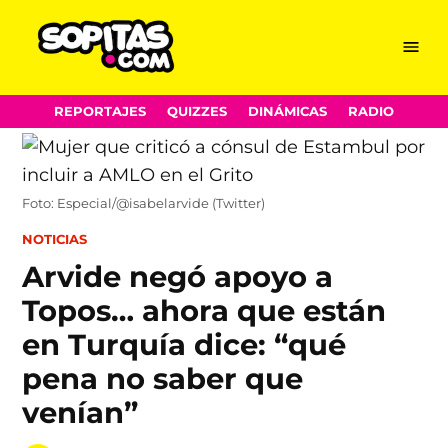
Menu
Sopitas.com
Skip
REPORTAJES
QUIZZES
DINÁMICAS
RADIO
to
content
Foto: Especial/@isabelarvide (Twitter)
POSTED
NOTICIAS
IN
Arvide negó apoyo a
Topos… ahora que están
en Turquía dice: “qué
pena no saber que
venían”