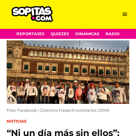
Menu
Sopitas.com
Skip
REPORTAJES
QUIZZES
DINÁMICAS
RADIO
to
content
Foto: Facebook | Colectivo Hasta Encontrarles CDMX
POSTED
NOTICIAS
IN
“Ni un día más sin ellos”: