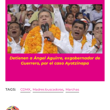
Detienen a Ángel Aguirre, exgobernador de
a
Guerrero, por el caso Ayotzinapa
,
,
TAGS:
CDMX
Madres buscadoras
Marchas