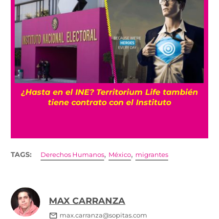
¿Hasta en el INE? Territorium Life también
tiene contrato con el Instituto
,
,
TAGS:
Derechos Humanos
México
migrantes
MAX CARRANZA
max.carranza@sopitas.com