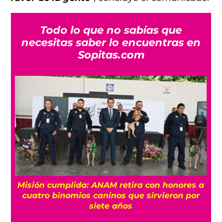
Todo lo que no sabías que
necesitas saber lo encuentras en
Sopitas.com
Misión cumplida: ANAM retira con honores a
?
cuatro binomios caninos que sirvieron por
siete años