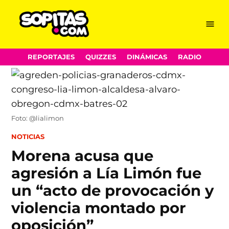
Menu
Sopitas.com
Skip
REPORTAJES
QUIZZES
DINÁMICAS
RADIO
to
content
Foto: @lialimon
POSTED
NOTICIAS
IN
Morena acusa que
agresión a Lía Limón fue
un “acto de provocación y
violencia montado por
oposición”