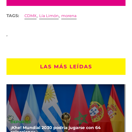
,
,
TAGS:
CDMX
Lía Limón
morena
LAS MÁS LEÍDAS
DEPORTES
¡Khe! Mundial 2030 podría jugarse con 64