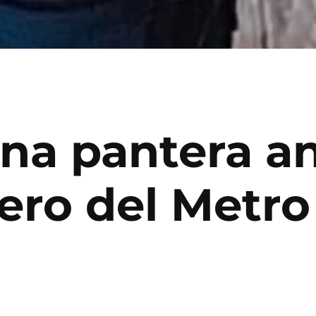
Una pantera a
dero del Metr