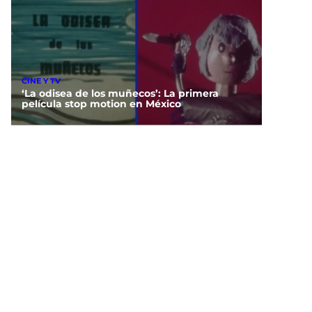
CINE Y TV
‘La odisea de los muñecos’: La primera
película stop motion en México