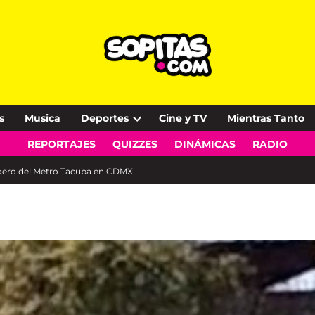
s
Musica
Deportes
Cine y TV
Mientras Tanto
Open
REPORTAJES
QUIZZES
DINÁMICAS
RADIO
dropdown
menu
radero del Metro Tacuba en CDMX