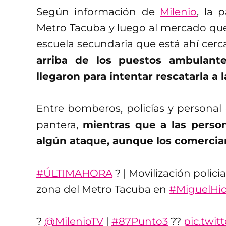
Según información de
Milenio
, la 
Metro Tacuba y luego al mercado que
escuela secundaria que está ahí cer
arriba de los puestos ambulant
llegaron para intentar rescatarla a
Entre bomberos, policías y personal
pantera,
mientras que a las persona
algún ataque, aunque los comercia
#ÚLTIMAHORA
? | Movilización polic
zona del Metro Tacuba en
#MiguelHi
?
@MilenioTV
|
#87Punto3
??
pic.twi