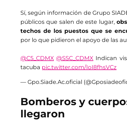
Sí, según información de Grupo SIADE,
públicos que salen de este lugar,
obs
techos de los puestos que se enc
por lo que pidieron el apoyo de las au
@C5_CDMX
@SSC_CDMX
Indican vis
tacuba
pic.twitter.com/IoI8fhsVCz
— Gpo.Siade.Ac.oficial (@Gposiadeofic
Bomberos y cuerpos
llegaron