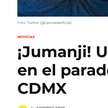
Foto: Twitter (@Gposiadeoficial).
POSTED
NOTICIAS
IN
¡Jumanji! 
en el para
CDMX