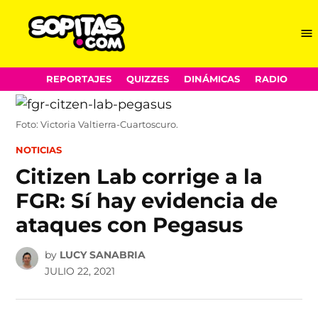
Me
Sopitas.com
Skip
REPORTAJES
QUIZZES
DINÁMICAS
RADIO
to
content
Foto: Victoria Valtierra-Cuartoscuro.
POSTED
NOTICIAS
IN
Citizen Lab corrige a la
FGR: Sí hay evidencia de
ataques con Pegasus
by
LUCY SANABRIA
JULIO 22, 2021