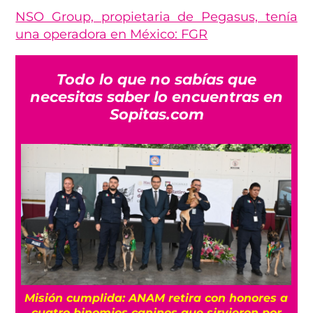
NSO Group, propietaria de Pegasus, tenía
una operadora en México: FGR
Todo lo que no sabías que
necesitas saber lo encuentras en
Sopitas.com
Misión cumplida: ANAM retira con honores a
?
cuatro binomios caninos que sirvieron por