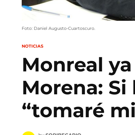
Foto: Daniel Augusto-Cuartoscuro.
POSTED
NOTICIAS
IN
Monreal ya 
Morena: Si
“tomaré m