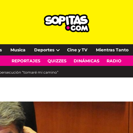
s
Musica
Deportes
Cine y TV
Mientras Tanto
Open
REPORTAJES
QUIZZES
DINÁMICAS
RADIO
dropdown
menu
ay persecución “tomaré mi camino”