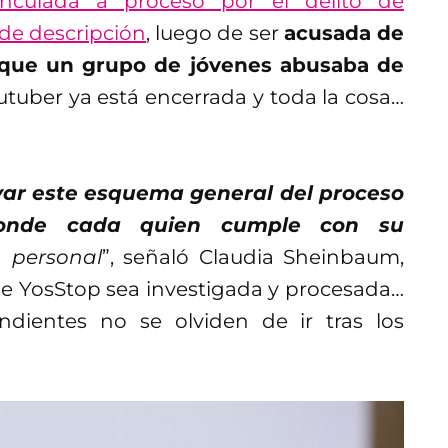
inculada a proceso por el delito de
 de descripción
, luego de ser
acusada de
l que un grupo de jóvenes abusaba de
utuber ya está encerrada y toda la cosa…
var este esquema general del proceso
donde cada quien cumple con su
n personal
”, señaló Claudia Sheinbaum,
ue YosStop sea investigada y procesada…
ndientes no se olviden de ir tras los