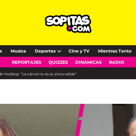
s
Musica
Deportes
Cine y TV
Mientras Tanto
Open
REPORTAJES
QUIZZES
DINÁMICAS
RADIO
dropdown
menu
 YosStop: “La cárcel no es la única salida”