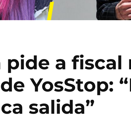
ide a fiscal 
de YosStop: “
ica salida”