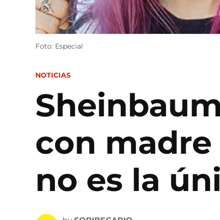
Foto: Especial
POSTED
NOTICIAS
IN
Sheinbaum p
con madre 
no es la ún