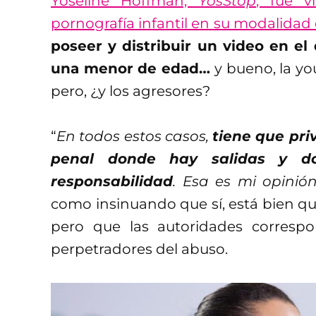
Yoseline Hoffman,
YosStop
, fue v
pornografía infantil en su modalidad
poseer y distribuir un video en e
una menor de edad…
y bueno, la yo
pero, ¿y los agresores?
“
En todos estos casos,
tiene que pri
penal donde hay salidas y 
responsabilidad
. Esa es mi opinió
como insinuando que sí, está bien q
pero que las autoridades correspo
perpetradores del abuso.