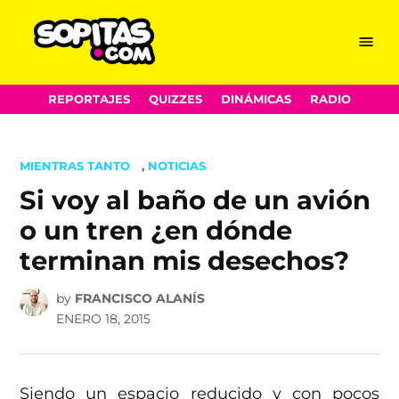
Menu
Sopitas.com
Skip
REPORTAJES
QUIZZES
DINÁMICAS
RADIO
to
content
POSTED
MIENTRAS TANTO
,
NOTICIAS
IN
Si voy al baño de un avión
o un tren ¿en dónde
terminan mis desechos?
by
FRANCISCO ALANÍS
ENERO 18, 2015
Siendo un espacio reducido y con pocos