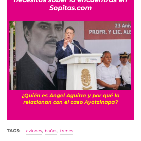
Sopitas.com
a
¿Quién es Ángel Aguirre y por qué lo
relacionan con el caso Ayotzinapa?
,
,
TAGS:
aviones
baños
trenes