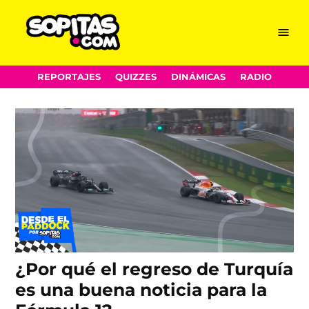
Gran Premio de
Skip
Menu
Sopitas.com
to
Turquía
content
REPORTAJES
QUIZZES
DINÁMICAS
RADIO
¿Por qué el regreso de Turquía
es una buena noticia para la