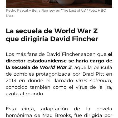
Pedro Pascal y Bella Ramsey en ‘The Last of Us’ / Foto: HBO
Max
La secuela de World War Z
que dirigiría David Fincher
Los más fans de David Fincher saben que
el
director estadounidense se haría cargo de
la secuela de
World War Z
, aquella película
de zombies protagonizada por Brad Pitt en
2013 en donde el llamado
virus
solanum
,
conocido también como el virus de la ira,
azota al mundo.
Esta cinta, adaptación de la novela
homónima de Max Brooks, fue dirigida por