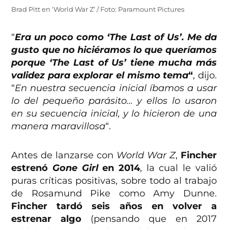
Brad Pitt en ‘World War Z’ / Foto: Paramount Pictures
“
Era un poco como ‘The Last of Us’. Me da
gusto que no hiciéramos lo que queríamos
porque ‘The Last of Us’ tiene mucha más
validez para explorar el mismo tema
“
, dijo.
“
En nuestra secuencia inicial íbamos a usar
lo del pequeño parásito… y ellos lo usaron
en su secuencia inicial, y lo hicieron de una
manera maravillosa
“.
Antes de lanzarse con
World War Z
,
Fincher
estrenó
Gone Girl
en 2014
, la cual le valió
puras críticas positivas, sobre todo al trabajo
de Rosamund Pike como Amy Dunne.
Fincher tardó seis años en volver a
estrenar algo
(pensando que en 2017