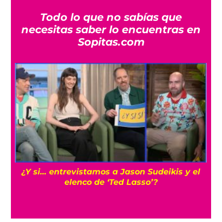
Todo lo que no sabías que
necesitas saber lo encuentras en
Sopitas.com
¿Y si… entrevistamos a Jason Sudeikis y el
Cí
elenco de ‘Ted Lasso’?