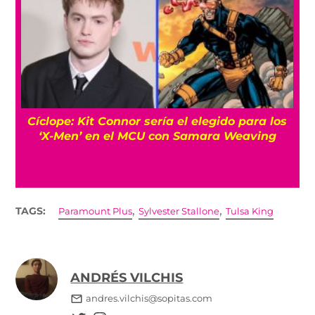
 Connor sería el elegido para los
‘Primetime’: La
n el MCU con Samara Weaving
película de Rober
,
,
TAGS:
Paramount Plus
Sylvester Stallone
Tulsa King
ANDRÉS VILCHIS
andres.vilchis@sopitas.com