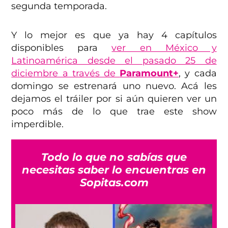
segunda temporada.
Y lo mejor es que ya hay 4 capítulos
disponibles para
ver en México y
Latinoamérica desde el pasado 25 de
diciembre a través de
Paramount+
, y cada
domingo se estrenará uno nuevo. Acá les
dejamos el tráiler por si aún quieren ver un
poco más de lo que trae este show
imperdible.
Todo lo que no sabías que
necesitas saber lo encuentras en
Sopitas.com