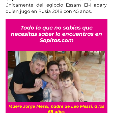
únicamente del egipcio Essam El-Hadary,
quien jugó en Rusia 2018 con 45 años.
Todo lo que no sabías que
necesitas saber lo encuentras en
Sopitas.com
Muere Jorge Messi, padre de Leo Messi, a los
A
?
68 años