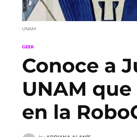
UNAM
POSTED
GEEK
IN
Conoce a Ju
UNAM que g
en la Robo