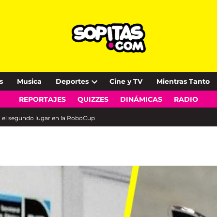
s
Musica
Deportes
Cine y TV
Mientras Tanto
Open
REPORTAJES
QUIZZES
DINÁMICAS
RADIO
dropdown
menu
ó el segundo lugar en la RoboCup