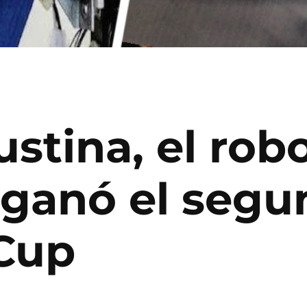
stina, el robo
anó el segu
Cup