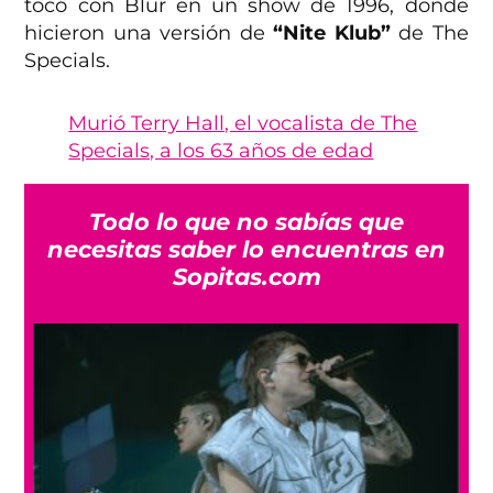
tocó con Blur en un show de 1996, donde
hicieron una versión de
“Nite Klub”
de The
Specials.
Murió Terry Hall, el vocalista de The
Specials, a los 63 años de edad
Todo lo que no sabías que
necesitas saber lo encuentras en
Sopitas.com