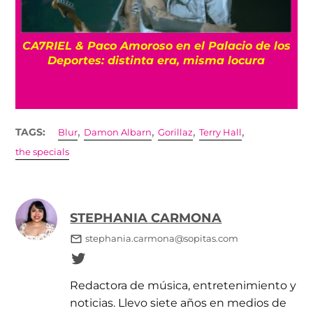
CA7RIEL & Paco Amoroso en el Palacio de los
e
Deportes: distinta era, misma locura
,
,
,
,
TAGS:
Blur
Damon Albarn
Gorillaz
Terry Hall
the specials
STEPHANIA CARMONA
stephania.carmona@sopitas.com
Redactora de música, entretenimiento y
noticias. Llevo siete años en medios de