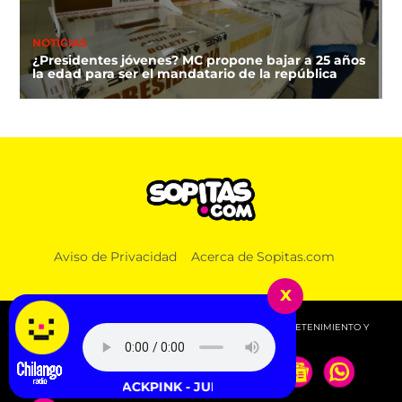
NOTICIAS
¿Presidentes jóvenes? MC propone bajar a 25 años
la edad para ser el mandatario de la república
DEPORTES
Aviso de Privacidad
Acerca de Sopitas.com
¿A qué hora y dónde ver la clausura de los Juegos
Centroamericanos 2026?
x
© 2026 SOPITAS.COM - MÚSICA, NOTICIAS, DEPORTES, ENTRETENIMIENTO Y
MÁS!.
BLACKPINK - JUMP