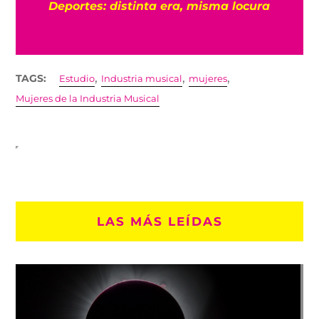
e
Deportes: distinta era, misma locura
,
,
,
TAGS:
Estudio
Industria musical
mujeres
Mujeres de la Industria Musical
LAS MÁS LEÍDAS