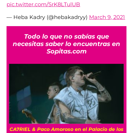
pic.twitter.com/SrK8LTulUB
— Heba Kadry (@hebakadryy)
March 9, 2021
Todo lo que no sabías que
necesitas saber lo encuentras en
Sopitas.com
CA7RIEL & Paco Amoroso en el Palacio de los