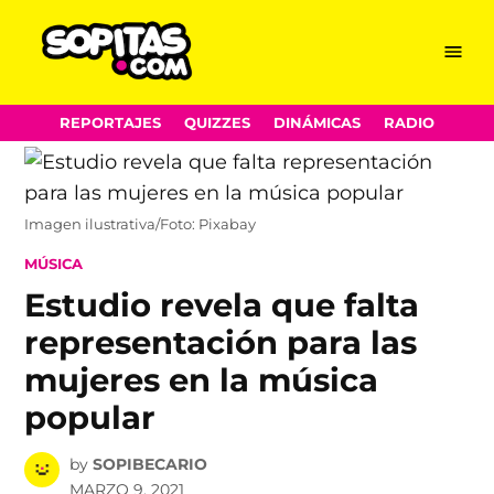
Menu
Sopitas.com
Skip
REPORTAJES
QUIZZES
DINÁMICAS
RADIO
to
content
Imagen ilustrativa/Foto: Pixabay
POSTED
MÚSICA
IN
Estudio revela que falta
representación para las
mujeres en la música
popular
by
SOPIBECARIO
MARZO 9, 2021